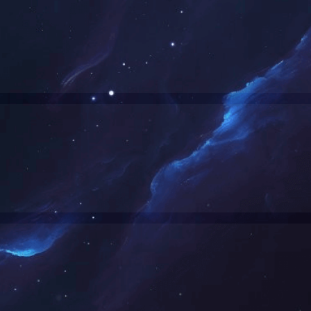
上的强制或激励最终促使群体产生某一行为自觉，这一群体的行为自觉
代企业管理中的问题，就有了企业文化。企业管理理论和企业文化管理理
作为管理理论的中心。这种指导思想反映到企业管理中去，就有了人们称
化各种现象之间的本质联系。依据实践经验，从感性认识到理性认识，进
的责任和使命，企业使命感是全体员工工作的目标和方向，是企业不断发
过企业价值观的提炼和传播，让一群来自不同地方的人共同追求同一个梦
和文件宣传员工责任感的重要性，管理人员要给全体员工灌输责任意识
作岗位，工作领域，多做贡献，多出成绩，多追求荣誉感。
系到每一个公司员工的生存，企业繁荣了，员工们就会引以为豪，会更积