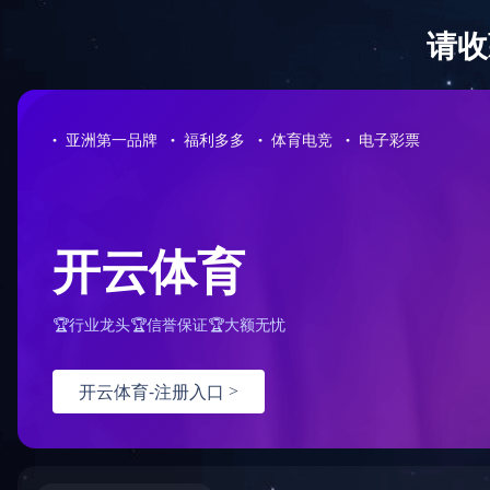
HTH.COM-华体会(中国)欢迎您！客服热线：0576-82728666