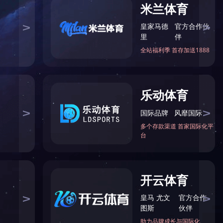
便组成了企业文化。企业文化的本质在东堂策《企业文化一字
论都追求效益。但前者为追求效益而把人当作客体，后者为追
之为企业文化的种种观念。
行科学的概括、总结。
展或前进的动力之源。
想。
，危机意识和团队意识，要让大家清楚地认识企业是全体员工
极努力的进取，荣耀越高，成就感就越大，越明显。